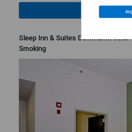
PRE
An
Sleep Inn & Suites Downtown Inner 
Smoking