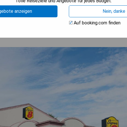
Tolle Reiseziele und Angebote für jedes Budget.
ISE ANZEIGEN
gebote anzeigen
Nein, danke
Auf booking.com finden