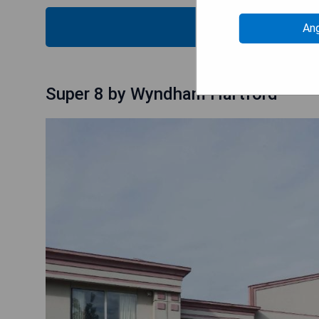
PRE
An
Super 8 by Wyndham Hartford