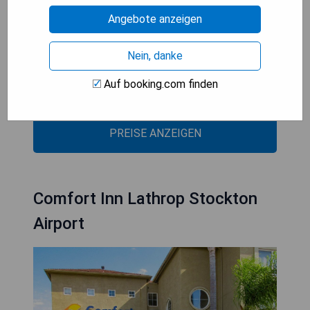
Angebote anzeigen
- Außenpool und Fitnesszentrum
- Kostenfreies WLAN
Nein, danke
- Haustierfreundlich
- 24-Stunden Rezeption
Auf booking.com finden
- Nähe zu lokalen Sehenswürdigkeiten
PREISE ANZEIGEN
Comfort Inn Lathrop Stockton
Airport