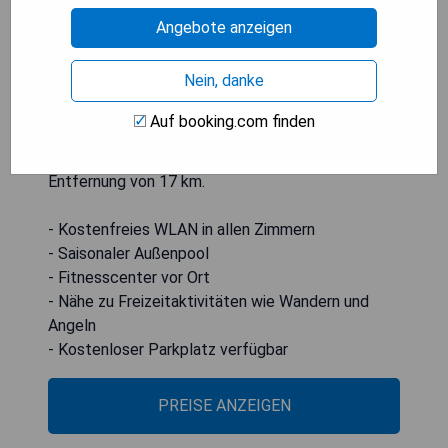
Täglich wird ein Frühstücksbuffet angeboten. Das
Angebote anzeigen
Hotel bietet auch eine Terrasse, auf der die Gäste
Aktivitäten wie Wandern, Tauchen und Angeln
Nein, danke
genießen können. SouthPark Mall befindet sich 11
km entfernt und der Freedom Park 16 km vom
Auf booking.com finden
Hotel entfernt; der nächste Flughafen ist der
Charlotte Douglas International Airport in einer
Entfernung von 17 km.
- Kostenfreies WLAN in allen Zimmern
- Saisonaler Außenpool
- Fitnesscenter vor Ort
- Nähe zu Freizeitaktivitäten wie Wandern und
Angeln
- Kostenloser Parkplatz verfügbar
PREISE ANZEIGEN