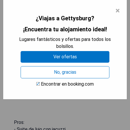
×
Battlefield Bed & Breakfast:
¿Viajas a Gettysburg?
Deluxe Queen Suite
¡Encuentra tu alojamiento ideal!
Lugares fantásticos y ofertas para todos los
bolsillos.
Ver ofertas
No, gracias
Encontrar en booking.com
Pros:
- Suite de lujo con jacuzzi.