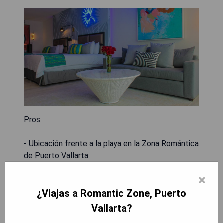
Pros:
- Ubicación frente a la playa en la Zona Romántica
de Puerto Vallarta
- Exclusivo para el público LGBT
×
- Amplia variedad de servicios de lujo para una
experiencia romántica inolvidable
¿Viajas a Romantic Zone, Puerto
- Hermosas instalaciones con vistas
Vallarta?
impresionantes al mar