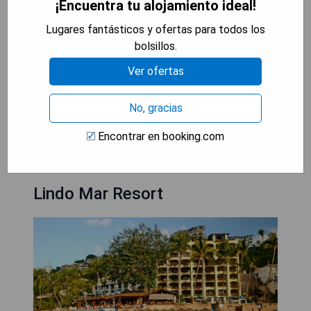
¡Encuentra tu alojamiento ideal!
Cons:
Lugares fantásticos y ofertas para todos los
bolsillos.
- Precio elevado
Ver ofertas
- Algunas habitaciones pueden ser pequeñas
según las preferencias del huésped
No, gracias
MOSTRAR PRECIOS
Encontrar en booking.com
Lindo Mar Resort