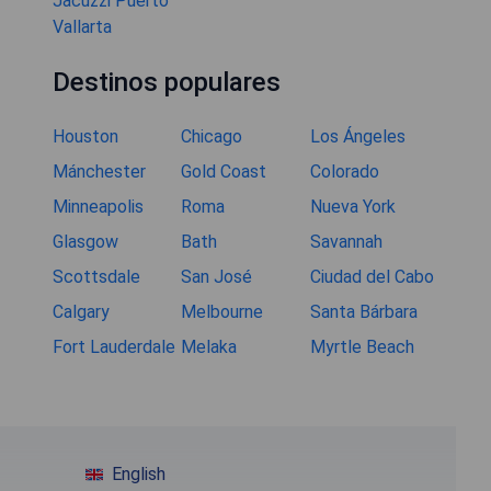
Jacuzzi Puerto
Vallarta
Destinos populares
Houston
Chicago
Los Ángeles
Mánchester
Gold Coast
Colorado
Minneapolis
Roma
Nueva York
Glasgow
Bath
Savannah
Scottsdale
San José
Ciudad del Cabo
Calgary
Melbourne
Santa Bárbara
Fort Lauderdale
Melaka
Myrtle Beach
English