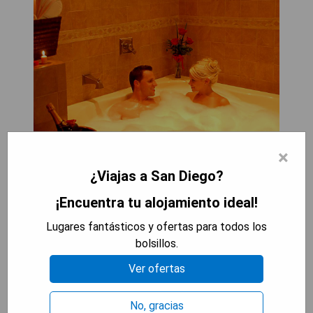
×
¿Viajas a San Diego?
Ofreciendo WiFi gratuito, esta habitación cuenta
¡Encuentra tu alojamiento ideal!
con una bañera de hidromasaje para 2 personas y
Lugares fantásticos y ofertas para todos los
una mesa de maquillaje con espejo ampliado.
bolsillos.
También incluye ropa de cama de primera calidad,
nevera, microondas, cafetera y TV por cable de
Ver ofertas
pantalla plana con canales de películas HBO. El
Hotel Iris-Sea World-Zoo-Mission Valley está
No, gracias