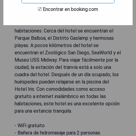
situado en Mission Valley, a pocos minutos de
varias atracciones emocionantes de San Diego.
Encontrar en booking.com
Los huéspedes pueden disfrutar de servicios y
comodidades convenientes, así como cómodas
habitaciones. Cerca del hotel se encuentran el
Parque Balboa, el Distrito Gaslamp y hermosas
playas. A pocos kilómetros del hotel se
encuentran el Zoológico San Diego, SeaWorld y el
Museo USS Midway. Para viajar fácilmente por la
ciudad, la estación del tranvía está a solo una
cuadra del hotel. Después de un día ocupado, los
huéspedes pueden relajarse en la piscina del
Hotel Iris. Con comodidades como acceso
gratuito a internet inalámbrico en todas las
habitaciones, este hotel es una excelente opción
para una estancia tranquila.
- WiFi gratuito
- Bañera de hidromasaje para 2 personas