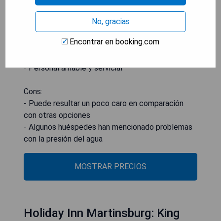
- Habitación con cama king y bañera de
hidromasaje
No, gracias
- Instalaciones modernas y limpias
Encontrar en booking.com
- Ubicación conveniente cerca de Charleston,
Virginia Occidental
- Personal amable y servicial
Cons:
- Puede resultar un poco caro en comparación
con otras opciones
- Algunos huéspedes han mencionado problemas
con la presión del agua
MOSTRAR PRECIOS
Holiday Inn Martinsburg: King