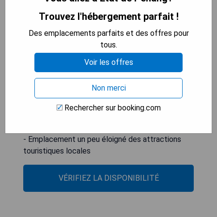
Trouvez l'hébergement parfait !
Des emplacements parfaits et des offres pour
**Les avantages:**
tous.
- Jacuzzi privé dans les chambres
Voir les offres
- Bel hôtel avec un design moderne
- Personnel amical et serviable
Non merci
- Excellent spa
Rechercher sur booking.com
**Les inconvénients:**
- Emplacement un peu éloigné des attractions
touristiques locales
VÉRIFIEZ LA DISPONIBILITÉ