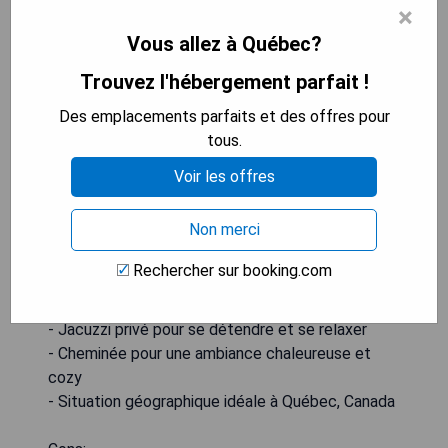
×
Vous allez à Québec?
Trouvez l'hébergement parfait !
Des emplacements parfaits et des offres pour
tous.
Voir les offres
Non merci
Pros:
Rechercher sur booking.com
- Suite exécutive avec un grand lit king et un
canapé-lit
- Jacuzzi privé pour se détendre et se relaxer
- Cheminée pour une ambiance chaleureuse et
cozy
- Situation géographique idéale à Québec, Canada