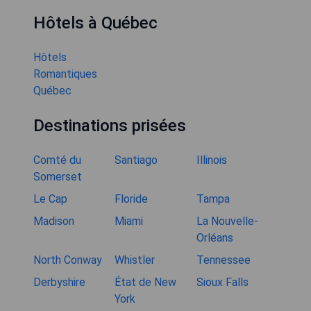
Hôtels à Québec
Hôtels
Romantiques
Québec
Destinations prisées
Comté du
Santiago
Illinois
Somerset
Le Cap
Floride
Tampa
Madison
Miami
La Nouvelle-
Orléans
North Conway
Whistler
Tennessee
Derbyshire
État de New
Sioux Falls
York