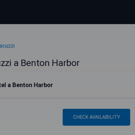
acuzzi
zzi a Benton Harbor
otel a Benton Harbor
CHECK AVAILABILITY