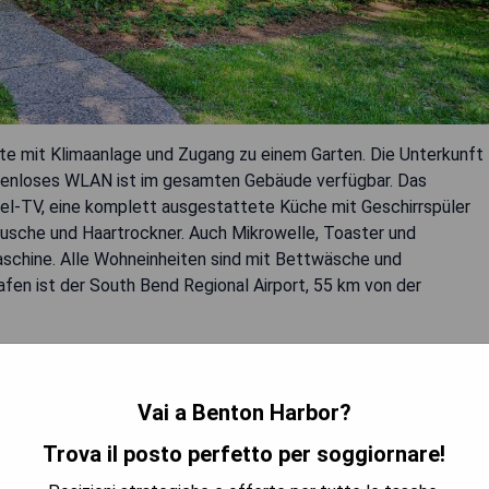
te mit Klimaanlage und Zugang zu einem Garten. Die Unterkunft
ostenloses WLAN ist im gesamten Gebäude verfügbar. Das
abel-TV, eine komplett ausgestattete Küche mit Geschirrspüler
usche und Haartrockner. Auch Mikrowelle, Toaster und
schine. Alle Wohneinheiten sind mit Bettwäsche und
en ist der South Bend Regional Airport, 55 km von der
Vai a Benton Harbor?
Trova il posto perfetto per soggiornare!