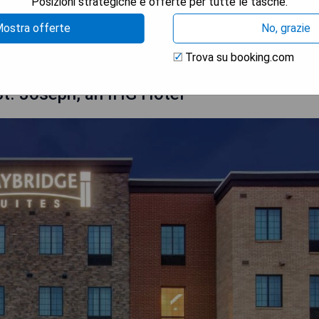
Posizioni strategiche e offerte per tutte le tasche.
TRA I PREZZI
ostra offerte
No, grazie
Trova su booking.com
St. Joseph, an IHG Hotel