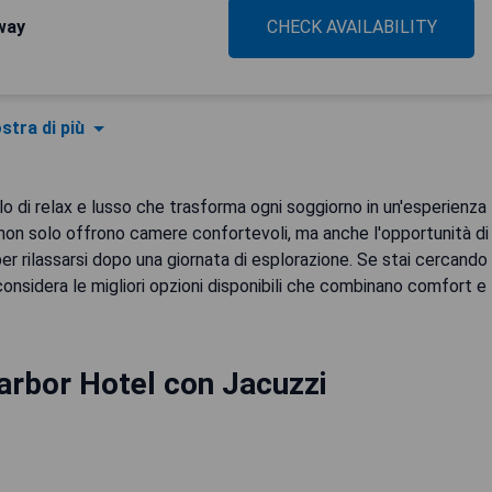
way
CHECK AVAILABILITY
stra di più
olo di relax e lusso che trasforma ogni soggiorno in un'esperienza
e non solo offrono camere confortevoli, ma anche l'opportunità di
r rilassarsi dopo una giornata di esplorazione. Se stai cercando
considera le migliori opzioni disponibili che combinano comfort e
arbor Hotel con Jacuzzi