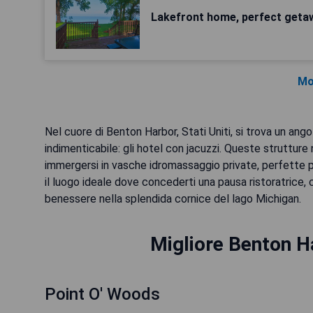
Lakefront home, perfect geta
Mo
Nel cuore di Benton Harbor, Stati Uniti, si trova un ang
indimenticabile: gli hotel con jacuzzi. Queste struttur
immergersi in vasche idromassaggio private, perfette pe
il luogo ideale dove concederti una pausa ristoratrice, 
benessere nella splendida cornice del lago Michigan.
Migliore Benton H
Point O' Woods