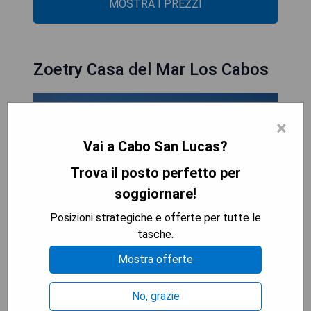
MOSTRA I PREZZI
Zoetry Casa del Mar Los Cabos
×
Vai a Cabo San Lucas?
Trova il posto perfetto per
soggiornare!
Posizioni strategiche e offerte per tutte le
tasche.
Mostra offerte
Pros:
- Posizione incantevole sulla spiaggia
No, grazie
- Atmosfera romantica e tranquilla