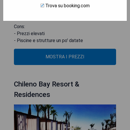
Trova su booking.com
- Cucina gourmet di alta qualità
- Servizio impeccabile e attento
Cons:
- Prezzi elevati
- Piscine e strutture un po' datate
MOSTRA I PREZZI
Chileno Bay Resort &
Residences