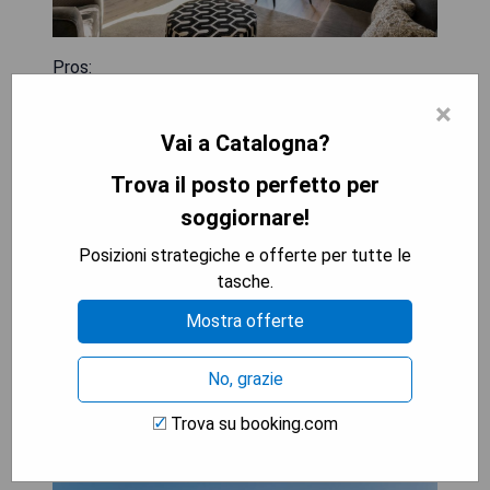
Pros:
- Posizione centrale e comoda
×
- Camere eleganti e ben arredate
Vai a Catalogna?
- Vista panoramica mozzafiato sulla città
- Servizio cordiale ed efficiente
Trova il posto perfetto per
soggiornare!
Cons:
- Costoso rispetto ad altri hotel della zona
Posizioni strategiche e offerte per tutte le
- Spazio limitato nelle camere
tasche.
Mostra offerte
MOSTRA I PREZZI
No, grazie
Trova su booking.com
Sant Pere del Bosc Hotel & Spa