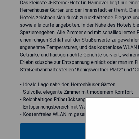
Das kleinste 4-Sterne-Hotel in Hannover liegt nur ei
Herrenhäuser Gärten und der Innenstadt entfernt. Die 
Hotels zeichnen sich durch zurückhaltende Eleganz und
sowie à la carte angeboten. In der Nähe des Hotels b
Spazierengehen. Alle Zimmer sind mit schallisolierten
einen ruhigen Schlaf auf der Straßenseite zu gewährle
angenehme Temperaturen, und das kostenlose WLAN is
Getränke und hausgemachte Gerichte serviert, währen
Erlebnisdusche zur Entspannung einlädt oder man im Fi
Straßenbahnhaltestellen "Königsworther Platz" und "Chr
- Ideale Lage nahe den Herrenhäuser Gärten
- Stilvolle, elegante Zimmer mit modernem Komfort
- Reichhaltiges Frühstücksangebot
- Entspannungsbereich mit Wellnessangeboten
- Kostenfreies WLAN im gesamten Hotel
MOS