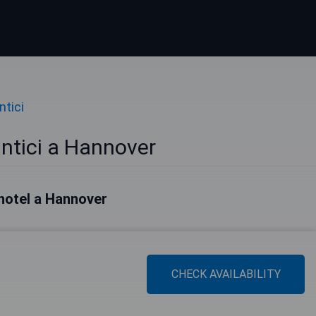
tici
ntici a Hannover
i hotel a Hannover
CHECK AVAILABILITY