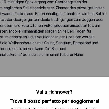
nen 10-minütigen Spaziergang vom Georgengarten der
im englischen Stil eingerichteten Zimmer des privat geführten
 warme Farben aus. Ein reichhaltiges Frühstück wird als Buffet
ietet der Georgengarten ideale Bedingungen zum Joggen oder
 Fenstern und zusätzlichen Außenjalousien ausgestattet, um
isten. Mobile Klimaanlagen sorgen an heißen Tagen für
t im gesamten Haus verfügbar. In der Hotelbar werden
d die Wellnessbereich mit Sauna, Sanarium, Dampfbad und
tnessraum trainieren kann. Die Bus- und
istuskirche" befinden sich in unmittelbarer Nähe.
Vai a Hannover?
Trova il posto perfetto per soggiornare!
TRA I PREZZI