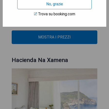
- Cucina deliziosa e raffinata
No, grazie
Cons:
Trova su booking.com
- Prezzi elevati
- Parcheggio limitato
MOSTRA I PREZZI
Hacienda Na Xamena