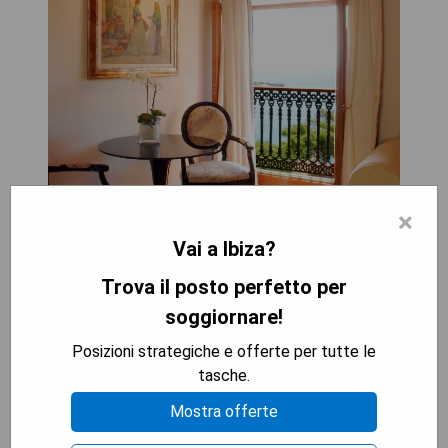
×
Vai a Ibiza?
Trova il posto perfetto per
soggiornare!
Posizioni strategiche e offerte per tutte le
Pros:
tasche.
- Vista mozzafiato sulla città vecchia di Ibiza
- Design elegante e lussuoso
Mostra offerte
- Servizio attento e cortese