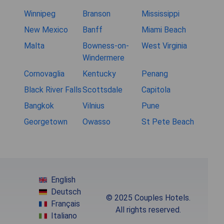
Winnipeg
Branson
Mississippi
New Mexico
Banff
Miami Beach
Malta
Bowness-on-
West Virginia
Windermere
Cornovaglia
Kentucky
Penang
Black River Falls
Scottsdale
Capitola
Bangkok
Vilnius
Pune
Georgetown
Owasso
St Pete Beach
English
Deutsch
© 2025 Couples Hotels.
Français
All rights reserved.
Italiano