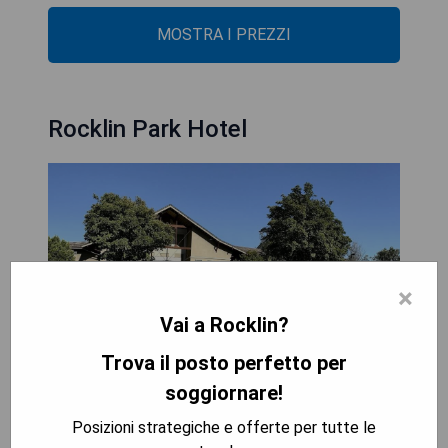
MOSTRA I PREZZI
Rocklin Park Hotel
×
Vai a Rocklin?
Trova il posto perfetto per
soggiornare!
Das Rocklin Park Hotel bietet einen saisonalen
Außenpool und eine trockene Sauna und befindet
Posizioni strategiche e offerte per tutte le
sich direkt an der I-80, nur 5 Fahrminuten vom